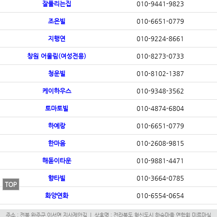
잘풀리는집
010-9441-9823
조은빌
010-6651-0779
지행연
010-9224-8661
창원 어울림(여성전용)
010-8273-0733
청운빌
010-8102-1387
케이하우스
010-9348-3562
토마토빌
010-4874-6804
하예랑
010-6651-0779
한마음
010-2608-9815
해돋이타운
010-9881-4471
향타빌
010-3664-0785
TOP
화양연화
010-6554-0654
주소 : 전북 완주군 이서면 지사제안길 | 상호명 : 전라북도 혁신도시 하숙마을 연합회 미르마실